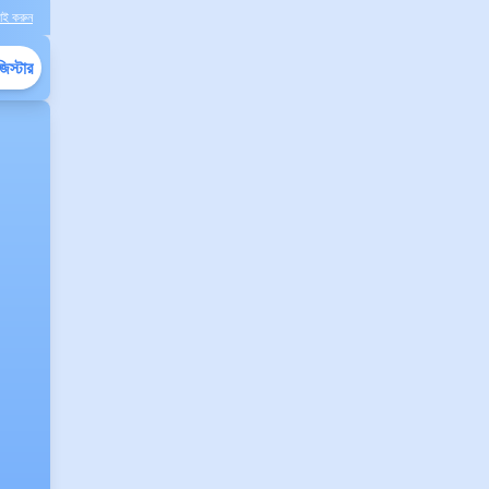
াই করুন
িস্টার