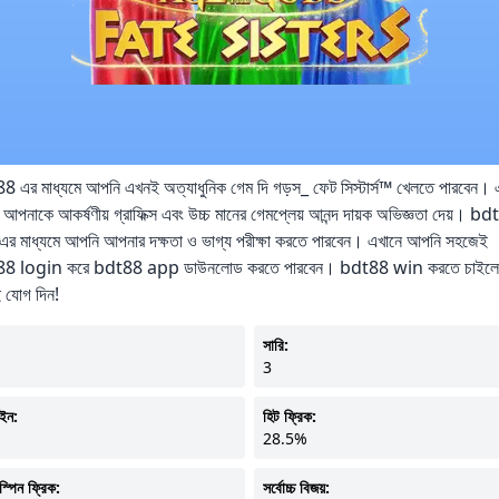
 এর মাধ্যমে আপনি এখনই অত্যাধুনিক গেম দি গড়স_ ফেট সিস্টার্স™ খেলতে পারবেন।
 আপনাকে আকর্ষণীয় গ্রাফিক্স এবং উচ্চ মানের গেমপ্লেয় আনন্দ দায়ক অভিজ্ঞতা দেয়। b
র মাধ্যমে আপনি আপনার দক্ষতা ও ভাগ্য পরীক্ষা করতে পারবেন। এখানে আপনি সহজেই
8 login করে bdt88 app ডাউনলোড করতে পারবেন। bdt88 win করতে চাইলে
 যোগ দিন!
সারি:
3
ইন:
হিট ফ্রিক:
28.5%
 স্পিন ফ্রিক:
সর্বোচ্চ বিজয়: