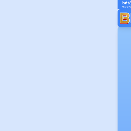
bdt
প্রফেশন