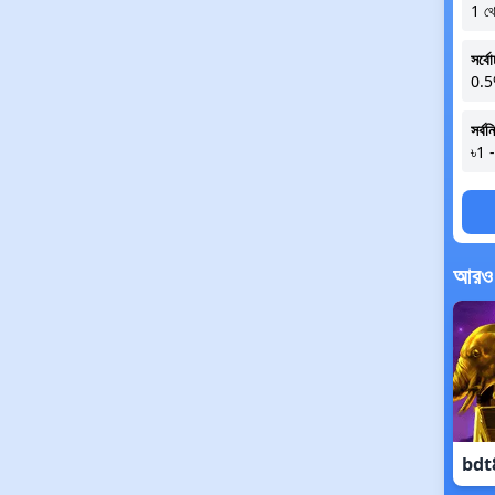
1 থে
সর্বো
0.
সর্বন
৳1 
আরও 
bdt8